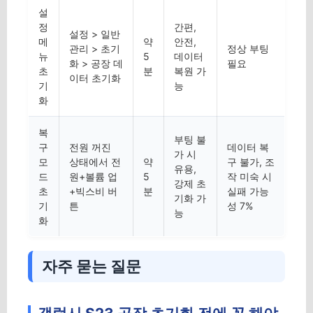
설
정
간편,
설정 > 일반
메
약
안전,
관리 > 초기
정상 부팅
뉴
5
데이터
화 > 공장 데
필요
초
분
복원 가
이터 초기화
기
능
화
복
부팅 불
구
전원 꺼진
데이터 복
가 시
모
상태에서 전
약
구 불가, 조
유용,
드
원+볼륨 업
5
작 미숙 시
강제 초
초
+빅스비 버
분
실패 가능
기화 가
기
튼
성 7%
능
화
자주 묻는 질문