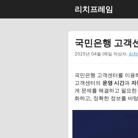
컨
리치프레임
텐
츠
로
건
국민은행 고객
너
뛰
2025년 04월 06일
작성자:
리치
기
국민은행 고객센터를 이용하
고객센터의
운영 시간
과
자
게 문제를 해결하고 필요한 
화하고, 정확한 정보를 바탕