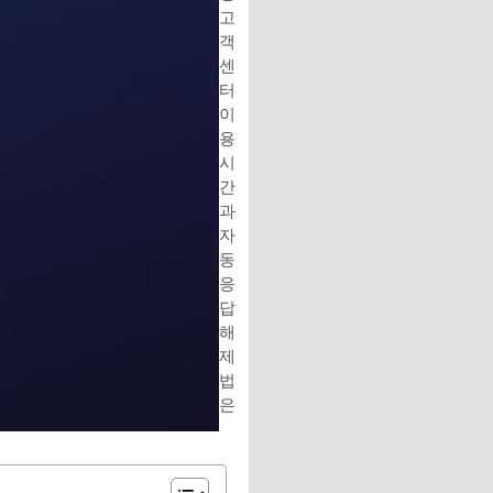
고
객
센
터
이
용
시
간
과
자
동
응
답
해
제
법
은