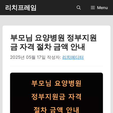
컨
리치프레임
Menu
텐
츠
로
건
너
부모님 요양병원 정부지원
뛰
금 자격 절차 금액 안내
기
2025년 05월 17일
작성자:
리치에디터