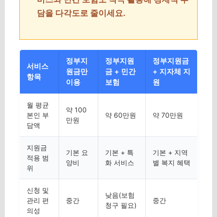
담을 다각도로 줄이세요.
정부지
정부지원
정부지원금
서비스
원금만
금 + 민간
+ 지자체 지
항목
이용
보험
원
월 평균
약 100
본인 부
약 60만원
약 70만원
만원
담액
지원금
기본 요
기본 + 특
기본 + 지역
적용 범
양비
화 서비스
별 복지 혜택
위
신청 및
낮음(보험
관리 편
중간
중간
청구 필요)
의성