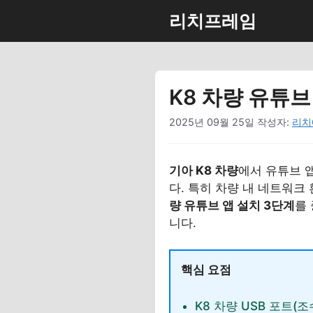
컨
리치프레임
텐
츠
로
건
K8 차량 유튜브
너
뛰
2025년 09월 25일
작성자:
리치
기
기아 K8 차량
에서 유튜브 
다. 특히 차량 내 네트워크
량 유튜브 앱 설치 3단계
를
니다.
핵심 요점
K8 차량 USB 포트