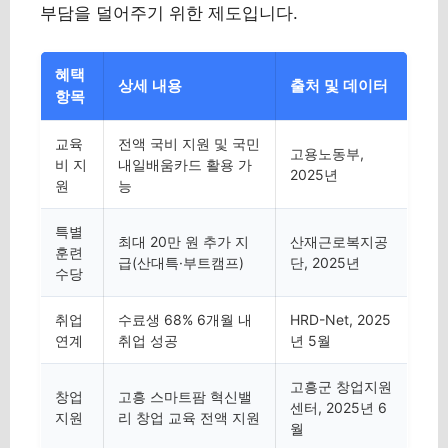
부담을 덜어주기 위한 제도입니다.
혜택
상세 내용
출처 및 데이터
항목
교육
전액 국비 지원 및 국민
고용노동부,
비 지
내일배움카드 활용 가
2025년
원
능
특별
최대 20만 원 추가 지
산재근로복지공
훈련
급(산대특·부트캠프)
단, 2025년
수당
취업
수료생 68% 6개월 내
HRD-Net, 2025
연계
취업 성공
년 5월
고흥군 창업지원
창업
고흥 스마트팜 혁신밸
센터, 2025년 6
지원
리 창업 교육 전액 지원
월