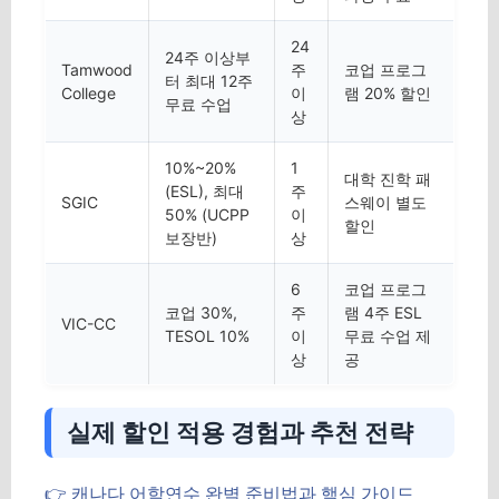
24
24주 이상부
Tamwood
주
코업 프로그
터 최대 12주
College
이
램 20% 할인
무료 수업
상
10%~20%
1
대학 진학 패
(ESL), 최대
주
SGIC
스웨이 별도
50% (UCPP
이
할인
보장반)
상
6
코업 프로그
코업 30%,
주
램 4주 ESL
VIC-CC
TESOL 10%
이
무료 수업 제
상
공
실제 할인 적용 경험과 추천 전략
👉 캐나다 어학연수 완벽 준비법과 핵심 가이드