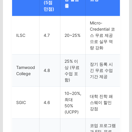
(5점
률
만점)
Micro-
Credential 코
ILSC
4.7
20~25%
스 무료 제공
으로 실무 역
량 강화
25% 이
장기 등록 시
Tamwood
상 (무료
4.8
긴 무료 수업
College
수업 포
기간 제공
함)
10~20%,
대학 진학 패
최대
SGIC
4.6
스웨이 할인
50%
강점
(UCPP)
코업 프로그램
과 ESL 무료