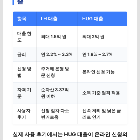
출
항목
LH 대출
HUG 대출
대출 한
최대 1.5억 원
최대 2억 원
도
금리
연 2.2% ~ 3.3%
연 1.8% ~ 2.7%
신청 방
주거래 은행 방
온라인 신청 가능
법
문 신청
자격 기
순자산 3.37억
소득 기준 엄격 적용
준
원 이하
사용자
신청 절차 다소
신속 처리 및 낮은 금
후기
번거로움
리로 인기
실제 사용 후기에서는 HUG 대출이 온라인 신청의